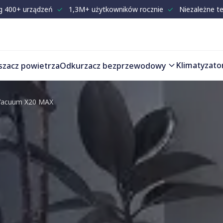
g 400+ urządzeń
✓
1,3M+ użytkowników rocznie
✓
Niezależne t
Klimatyzato
szacz powietrza
Odkurzacz bezprzewodowy
Vacuum X20 MAX