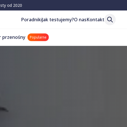
esty od 2020
Poradniki
Jak testujemy?
O nas
Kontakt
r przenośny
Popularne