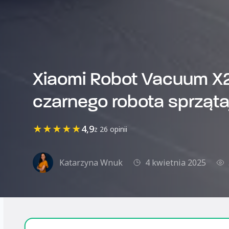
Xiaomi Robot Vacuum X
czarnego robota sprząt
★
★
★
★
★
4,9
z 26 opinii
Katarzyna Wnuk
4 kwietnia 2025