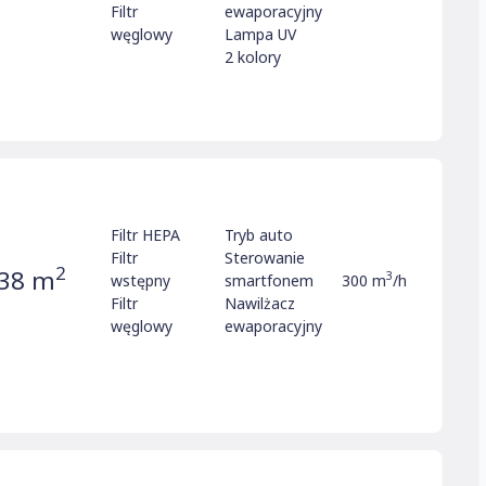
Filtr
ewaporacyjny
węglowy
Lampa UV
2 kolory
Filtr HEPA
Tryb auto
Filtr
Sterowanie
2
38 m
3
wstępny
smartfonem
300 m
/h
Filtr
Nawilżacz
węglowy
ewaporacyjny