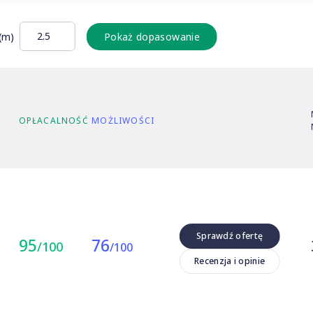
(m)
Pokaż dopasowanie
Oc
OPŁACALNOŚĆ
MOŻLIWOŚCI
Oc
Sprawdź rów
Oczyszcza
Sprawdź ofertę
95
76
/100
/100
Producenc
Recenzja i opinie
Aldi
•
Blue