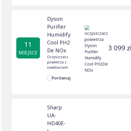
Dyson
Purifier
Humidify
Cool PH2
11
3 099 z
De NOx
MIEJSCE
Oczyszczacz
powietrza z
nawilżaczem
Porównaj
Sharp
UA-
HD40E-