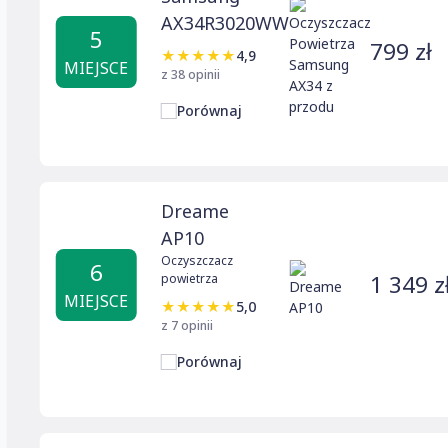
AX34R3020WW
5
799 zł
★
★
★
★
★
4,9
MIEJSCE
z 38 opinii
Porównaj
Dreame
AP10
Oczyszczacz
6
1 349 z
powietrza
MIEJSCE
★
★
★
★
★
5,0
z 7 opinii
Porównaj