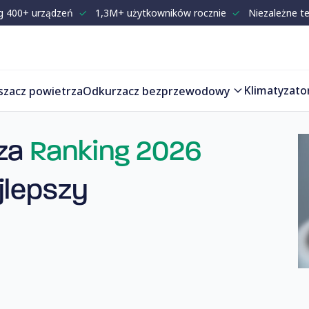
g 400+ urządzeń
✓
1,3M+ użytkowników rocznie
✓
Niezależne t
Klimatyzato
szacz powietrza
Odkurzacz bezprzewodowy
rza
Ranking 2026
jlepszy