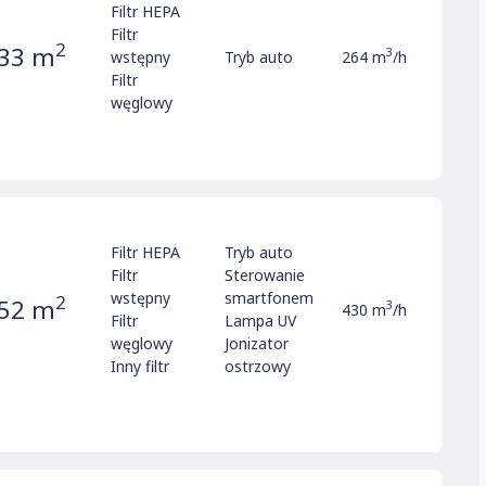
Filtr HEPA
Filtr
2
33 m
3
wstępny
Tryb auto
264 m
/h
Filtr
węglowy
Filtr HEPA
Tryb auto
Filtr
Sterowanie
wstępny
smartfonem
2
52 m
3
430 m
/h
Filtr
Lampa UV
węglowy
Jonizator
Inny filtr
ostrzowy