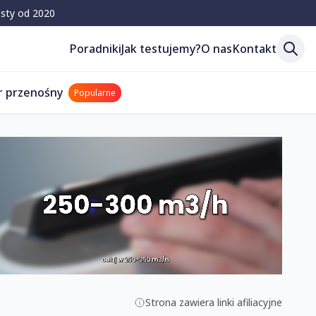
esty od 2020
Poradniki
Jak testujemy?
O nas
Kontakt
r przenośny
Popularne
Strona zawiera linki afiliacyjne