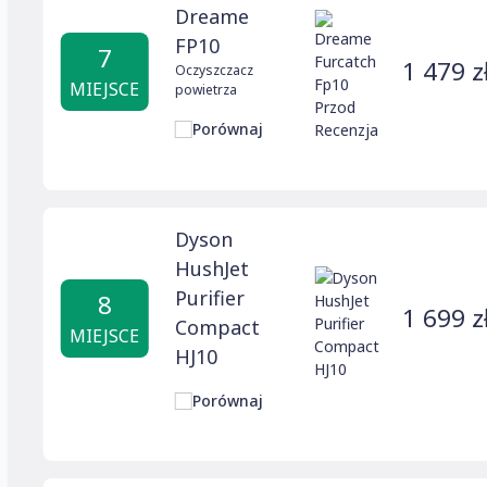
Dreame
FP10
7
1 479 z
Oczyszczacz
MIEJSCE
powietrza
Porównaj
Dyson
HushJet
Purifier
8
1 699 z
Compact
MIEJSCE
HJ10
Porównaj