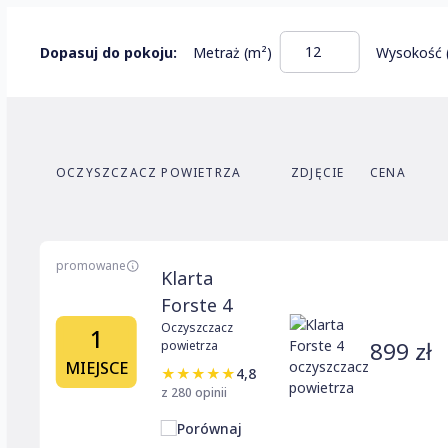
Dopasuj do pokoju:
Metraż (m²)
Wysokość 
OCZYSZCZACZ POWIETRZA
ZDJĘCIE
CENA
promowane
Klarta
Forste 4
Oczyszczacz
1
899 zł
powietrza
MIEJSCE
★
★
★
★
★
4,8
z 280 opinii
Porównaj