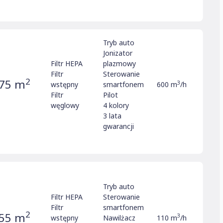
a
Dyson
•
Oczyszczacze Electrolux
•
Fellowes
•
FAair
•
Ideal
•
Karcher
•
Klarta
•
Oczyszczacze
czyszczacze Samsung
•
Sharp
•
Stadler Form
Tryb auto
•
Oczyszczacze Xiaomi
•
Warmtec
•
Webber
•
Jonizator
Filtr HEPA
plazmowy
stfrost
Filtr
Sterowanie
2
75 m
3
oczyszczaczy powietrza
o
wstępny
smartfonem
600 m
/h
Filtr
Pilot
węglowy
4 kolory
3 lata
gwarancji
Tryb auto
Filtr HEPA
Sterowanie
Filtr
smartfonem
2
55 m
3
wstępny
Nawilżacz
110 m
/h