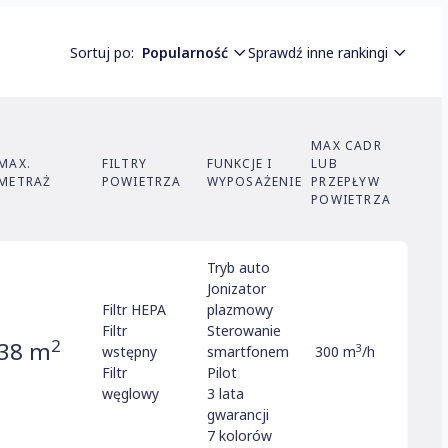
Sortuj po:
Popularność
Sprawdź inne rankingi
Popularność
zyszczacz powietrza z nawilżaczem
Opłacalność
MAX CADR
MAX.
FILTRY
FUNKCJE I
LUB
Możliwości
METRAŻ
POWIETRZA
WYPOSAŻENIE
PRZEPŁYW
POWIETRZA
Cena (malejąco)
zyszczacz dla alergików
Cena (rosnąco)
nież:
Tryb auto
Jonizator
cz powietrza
z jonizatorem
Filtr HEPA
plazmowy
Filtr
Sterowanie
2
38 m
3
wstępny
smartfonem
300 m
/h
i:
Filtr
Pilot
węglowy
3 lata
gwarancji
Air
•
Boneco
•
Daikin
•
Oczyszczacze
7 kolorów