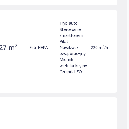
Tryb auto
Sterowanie
smartfonem
Pilot
2
27 m
3
Filtr HEPA
Nawilżacz
220 m
/h
ewaporacyjny
Miernik
wielofunkcyjny
Czujnik LZO