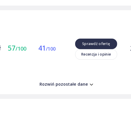
Sprawdź ofertę
ł
57
41
/100
/100
Recenzja i opinie
Rozwiń pozostałe dane