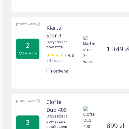
promowane
Klarta
Stor 3
Oczyszczacz
2
1 349 z
powietrza
MIEJSCE
★
★
★
★
★
4,8
z 51 opinii
Porównaj
promowane
Clofte
Duo 400
Oczyszczacz
3
powietrza z
899 zł
nawilżaczem