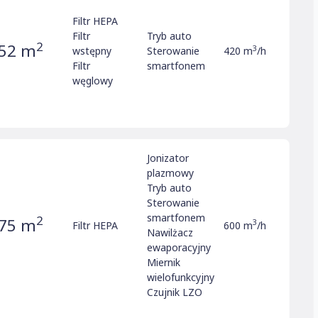
Filtr HEPA
Filtr
Tryb auto
2
52 m
3
wstępny
Sterowanie
420 m
/h
Filtr
smartfonem
węglowy
Jonizator
plazmowy
Tryb auto
Sterowanie
smartfonem
2
75 m
3
Filtr HEPA
600 m
/h
Nawilżacz
ewaporacyjny
Miernik
wielofunkcyjny
Czujnik LZO