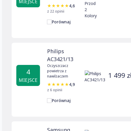
MIEJSCE
★
★
★
★
★
4,6
z 22 opinii
Porównaj
Philips
AC3421/13
Oczyszczacz
4
powietrza z
1 499 z
nawilżaczem
MIEJSCE
★
★
★
★
★
4,9
z 6 opinii
Porównaj
Samsung