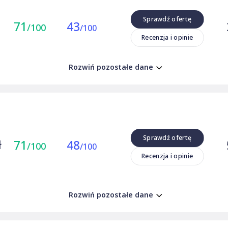
Sprawdź ofertę
71
43
/100
/100
Recenzja i opinie
Rozwiń pozostałe dane
Sprawdź ofertę
ł
71
48
/100
/100
Recenzja i opinie
Rozwiń pozostałe dane