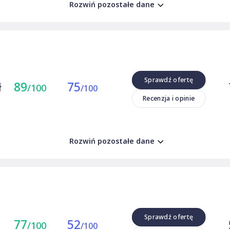
Rozwiń pozostałe dane
powietrz
Hoffen
•
LI
Philips
•
O
•
Toshiba
Winix
•
Ve
Sprawdź ofertę
ł
89
75
/100
Recenzje 
/100
Recenzja i opinie
Rozwiń pozostałe dane
Sprawdź ofertę
77
52
/100
/100