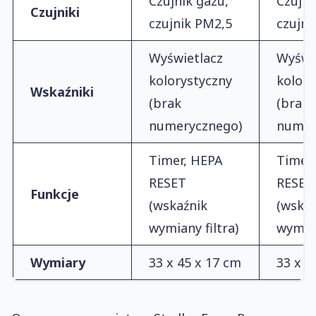
Czujnik gazu,
Czujni
Czujniki
czujnik PM2,5
czujni
Wyświetlacz
Wyświ
kolorystyczny
kolory
Wskaźniki
(brak
(brak
numerycznego)
numer
Timer, HEPA
Timer
RESET
RESET
Funkcje
(wskaźnik
(wskaź
wymiany filtra)
wymian
Wymiary
33 x 45 x 17 cm
33 x 4