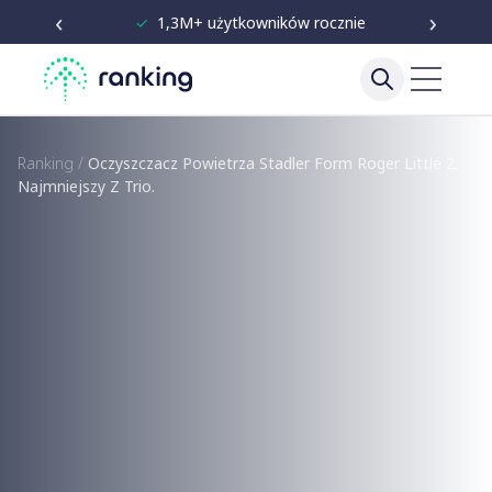
‹
›
✓
Niezależne testy od 2020
Ranking
/
Oczyszczacz Powietrza Stadler Form Roger Little 2.
Najmniejszy Z Trio.