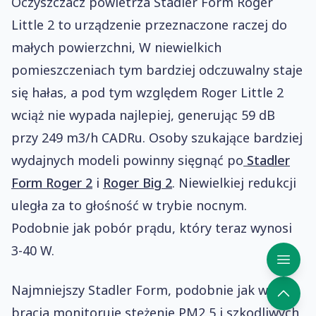
Oczyszczacz powietrza Stadler Form Roger
Little 2 to urządzenie przeznaczone raczej do
małych powierzchni, W niewielkich
pomieszczeniach tym bardziej odczuwalny staje
się hałas, a pod tym względem Roger Little 2
wciąż nie wypada najlepiej, generując 59 dB
przy 249 m3/h CADRu. Osoby szukające bardziej
wydajnych modeli powinny sięgnąć po
Stadler
Form Roger 2
i
Roger Big 2
. Niewielkiej redukcji
uległa za to głośność w trybie nocnym.
Podobnie jak pobór prądu, który teraz wynosi
3-40 W.
Najmniejszy Stadler Form, podobnie jak więksi
bracia monitoruje stężenie PM2,5 i szkodliwych