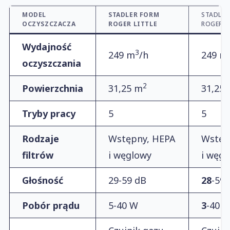
MODEL
STADLER FORM
STADLER
OCZYSZCZACZA
ROGER LITTLE
ROGER L
Wydajność
3
249 m
/h
249 m
oczyszczania
2
Powierzchnia
31,25 m
31,25
Tryby pracy
5
5
Rodzaje
Wstępny, HEPA
Wstęp
filtrów
i węglowy
i węgl
Głośność
29-59 dB
28
-59 
Pobór prądu
5-40 W
3
-40 