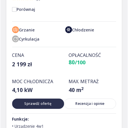
Porównaj
Grzanie
Chłodzenie
Cyrkulacja
CENA
OPŁACALNOŚĆ
80
/100
2 199 zł
MOC CHŁODNICZA
MAX. METRAŻ
2
4,10 kW
40 m
Sprawdź ofertę
Recenzja i opinie
Funkcje:
• Urządzenie 4w1