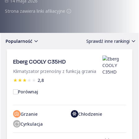
14 maja 2026
Strona zawiera linki afiliacyjne
Popularność
Sprawdź inne rankingi
Eberg COOLY C35HD
Klimatyzator przenośny z funkcją grzania
★
★
★
★
★
2,8
Porównaj
Grzanie
Chłodzenie
Cyrkulacja