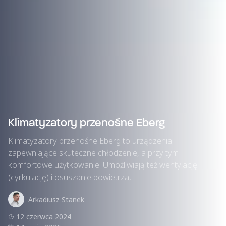
Klimatyzatory przenośne Eberg
Klimatyzatory przenośne Eberg to urządzenia
zapewniające skuteczne chłodzenie, a przy tym
komfortowe użytkowanie. Umożliwiają też wentylację
(cyrkulację) i osuszanie powietrza, …
Arkadiusz Stanek
12 czerwca 2024