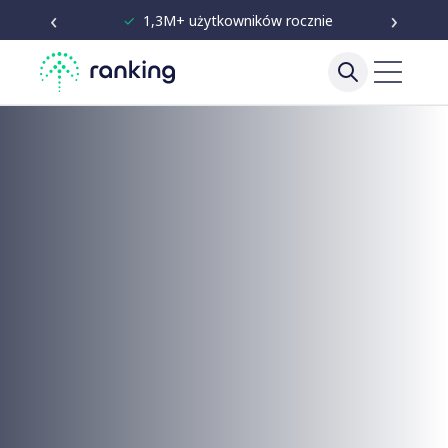
‹
›
✓
Niezależne testy od 2020
Porównanie produktów