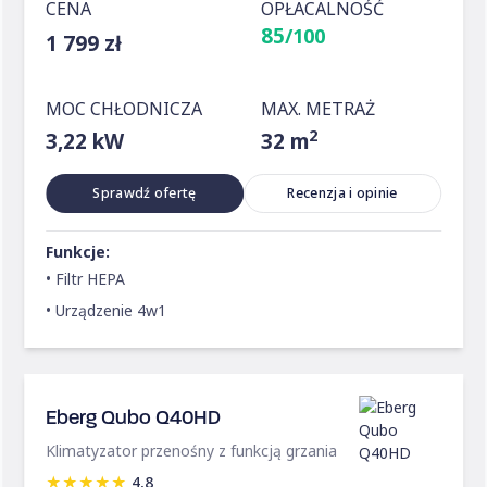
CENA
OPŁACALNOŚĆ
85
/100
1 799 zł
MOC CHŁODNICZA
MAX. METRAŻ
2
3,22 kW
32 m
Sprawdź ofertę
Recenzja i opinie
Funkcje:
• Filtr HEPA
• Urządzenie 4w1
Eberg Qubo Q40HD
Klimatyzator przenośny z funkcją grzania
★
★
★
★
★
4,8