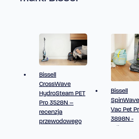
Bissell
CrossWave
Bissell
HydroSteam PET
SpinWav
Pro 3528N –
Vac Pet P
recenzja
3898N -
przewodowego
odkurzac
odkruzacza
pionowy 