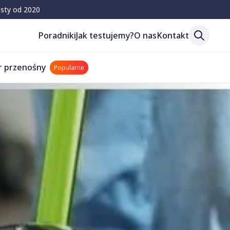
esty od 2020
Poradniki
Jak testujemy?
O nas
Kontakt
r przenośny
Popularne