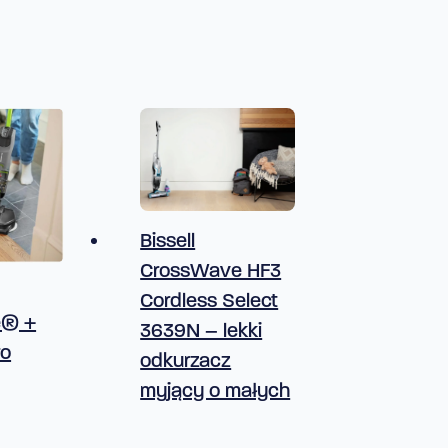
Bissell
CrossWave HF3
Cordless Select
e® +
3639N – lekki
ro
odkurzacz
myjący o małych
z
zbiornikach i
z