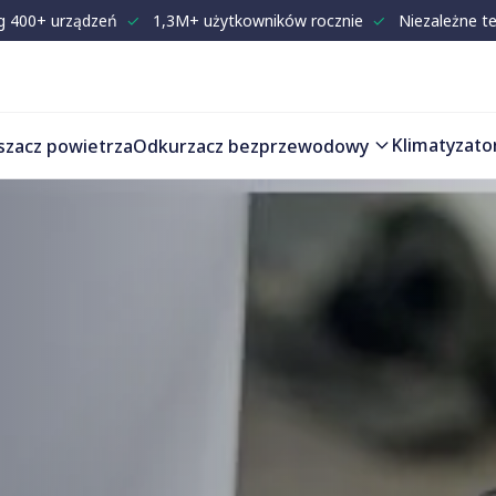
g 400+ urządzeń
✓
1,3M+ użytkowników rocznie
✓
Niezależne t
Klimatyzato
szacz powietrza
Odkurzacz bezprzewodowy