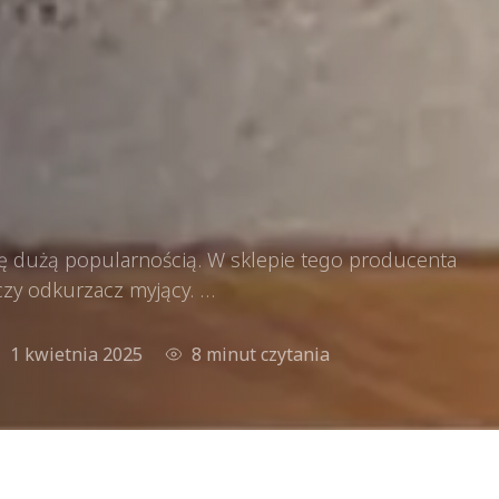
ę dużą popularnością. W sklepie tego producenta
czy odkurzacz myjący. …
1 kwietnia 2025
8 minut czytania