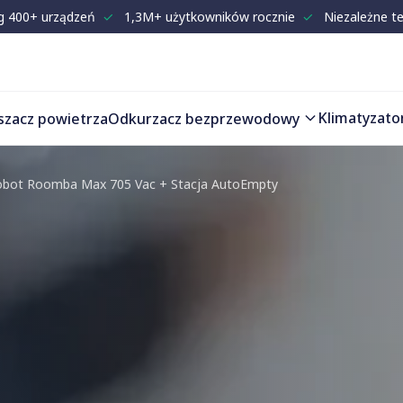
g 400+ urządzeń
✓
1,3M+ użytkowników rocznie
✓
Niezależne t
Klimatyzato
szacz powietrza
Odkurzacz bezprzewodowy
obot Roomba Max 705 Vac + Stacja AutoEmpty