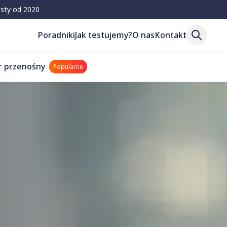
esty od 2020
Poradniki
Jak testujemy?
O nas
Kontakt
r przenośny
Popularne