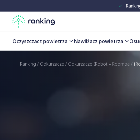
✓
Rankin
Oczyszczacz powietrza
Nawilżacz powietrza
Osu
Ranking
/
Odkurzacze
/
Odkurzacze IRobot – Roomba
/
IR