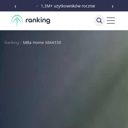
‹
›
✓
Niezależne testy od 2020
Ranking
/
Milla Home MAH150