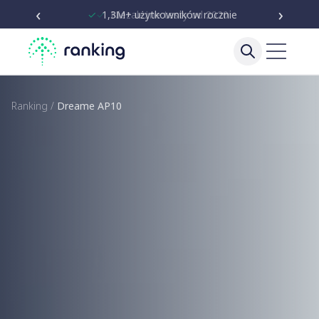
‹
›
✓
Niezależne testy od 2020
Ranking
/
Dreame AP10