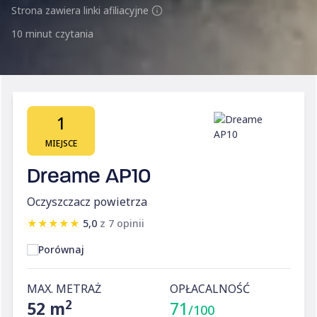
Strona zawiera linki afiliacyjne
10 minut czytania
1
MIEJSCE
Dreame AP10
Oczyszczacz powietrza
★
★
★
★
★
5,0
z 7 opinii
Porównaj
MAX. METRAŻ
OPŁACALNOŚĆ
2
52 m
71
/100