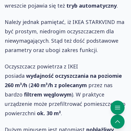
wreszcie pojawia się też
tryb automatyczny
.
Należy jednak pamiętać, iż IKEA STARKVIND ma
być prostym, niedrogim oczyszczaczem dla
niewymagających. Stąd też dość podstawowe
parametry oraz ubogi zakres funkcji.
Oczyszczacz powietrza z IKEI
posiada
wydajność oczyszczania na poziomie
260 m³/h
(
240 m³/h
z polecanym
przez nas
bardzo
filtrem węglowym
). W praktyce
urządzenie może przefiltrować pomieszczenie o
powierzchni
ok. 30 m²
.
Dużym minusem jest natomiast
pobłażliwy