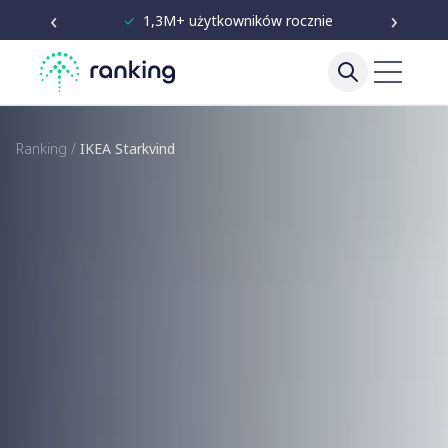
‹
›
✓
Niezależne testy od 2020
Ranking
/
IKEA Starkvind