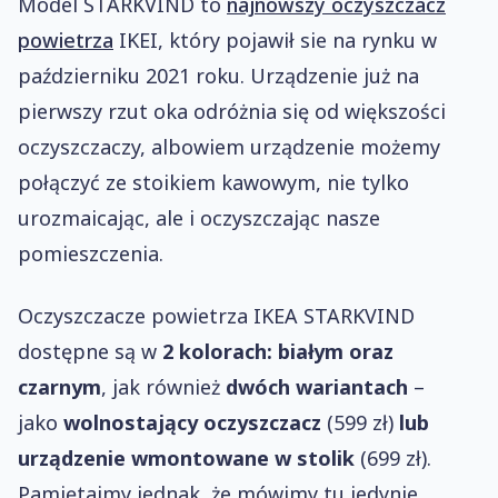
Model STARKVIND to
najnowszy oczyszczacz
powietrza
IKEI, który pojawił sie na rynku w
październiku 2021 roku. Urządzenie już na
pierwszy rzut oka odróżnia się od większości
oczyszczaczy, albowiem urządzenie możemy
połączyć ze stoikiem kawowym, nie tylko
urozmaicając, ale i oczyszczając nasze
pomieszczenia.
Oczyszczacze powietrza IKEA STARKVIND
dostępne są w
2 kolorach: białym oraz
czarnym
, jak również
dwóch wariantach
–
jako
wolnostający oczyszczacz
(599 zł)
lub
urządzenie wmontowane w stolik
(699 zł).
Pamiętajmy jednak, że mówimy tu jedynie