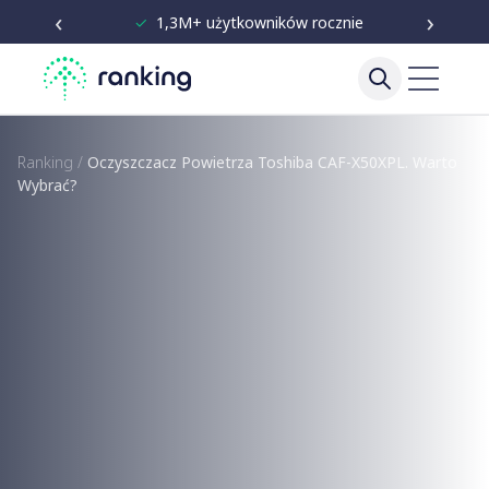
‹
›
✓
Niezależne testy od 2020
Ranking
/
Oczyszczacz Powietrza Toshiba CAF-X50XPL. Warto
Wybrać?