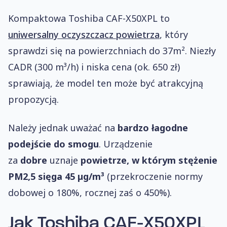
Kompaktowa Toshiba CAF-X50XPL to
uniwersalny oczyszczacz powietrza
, który
sprawdzi się na powierzchniach do 37m². Niezły
CADR (300 m³/h) i niska cena (ok. 650 zł)
sprawiają, że model ten może być atrakcyjną
propozycją.
Należy jednak uważać na
bardzo łagodne
podejście do smogu
. Urządzenie
za
dobre
uznaje
powietrze, w którym stężenie
PM2,5 sięga 45 µg/m³
(przekroczenie normy
dobowej o 180%, rocznej zaś o 450%).
Jak
Toshiba CAF-X50XPL