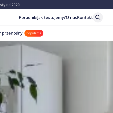
esty od 2020
Poradniki
Jak testujemy?
O nas
Kontakt
r przenośny
Popularne