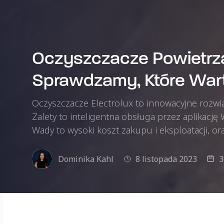
Oczyszczacze Powietrza
Sprawdzamy, Które Wart
Oczyszczacze Electrolux to innowacyjne rozwią
Zalety to inteligentna obsługa przez aplikację 
Wady to wysoki koszt zakupu i eksploatacji, or
Dominika Kahl
8 listopada 2023
3