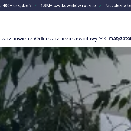
g 400+ urządzeń
✓
1,3M+ użytkowników rocznie
✓
Niezależne t
Klimatyzato
szacz powietrza
Odkurzacz bezprzewodowy