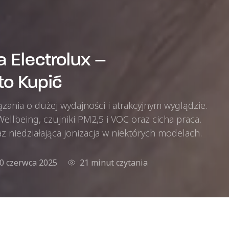
 Electrolux –
o Kupić
zania o dużej wydajności i atrakcyjnym wyglądzie.
Wellbeing, czujniki PM2,5 i VOC oraz cicha praca.
az niedziałająca jonizacja w niektórych modelach.
0 czerwca 2025
21 minut czytania