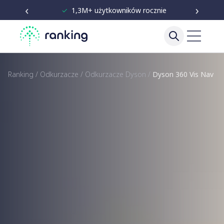
‹
›
✓
Niezależne testy od 2020
Ranking
/
Odkurzacze
/
Odkurzacze Dyson
/
Dyson 360 Vis Nav