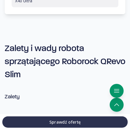
X40 Ultra
Zalety i wady robota
sprzątającego Roborock QRevo
Slim
Zalety
Wysoka moc ssania (11000 Pa)
Sprawdź ofertę
Bardzo dobre mapowanie przestrzeni