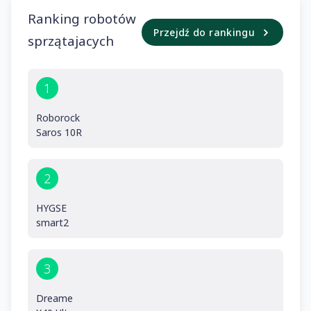
Ranking robotów
Przejdź do rankingu
sprzątajacych
1
Roborock
Saros 10R
2
HYGSE
smart2
3
Dreame