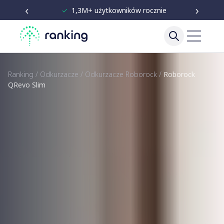
‹
›
✓
Niezależne testy od 2020
Ranking
/
Odkurzacze
/
Odkurzacze Roborock
/
Roborock
QRevo Slim