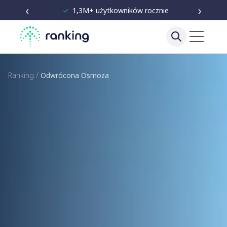
‹
›
✓
Niezależne testy od 2020
Ranking
/
Odwrócona Osmoza