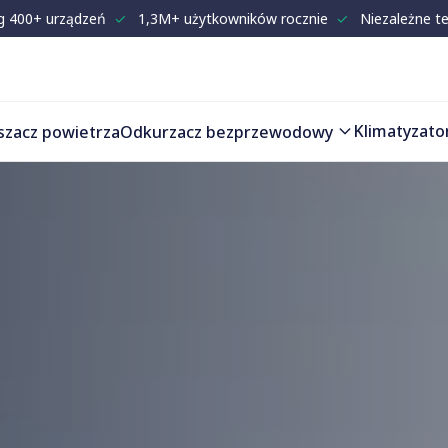
g 400+ urządzeń
✓
1,3M+ użytkowników rocznie
✓
Niezależne t
Klimatyzato
szacz powietrza
Odkurzacz bezprzewodowy