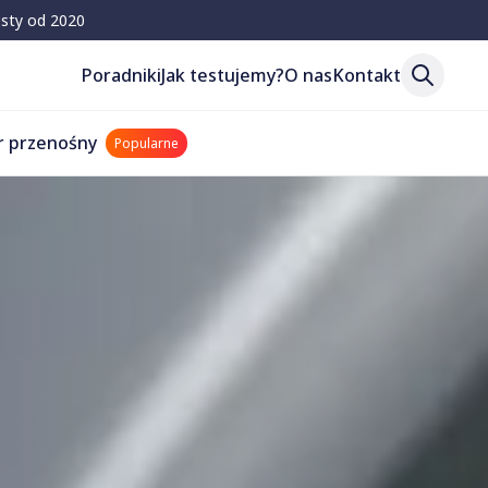
esty od 2020
Poradniki
Jak testujemy?
O nas
Kontakt
r przenośny
Popularne