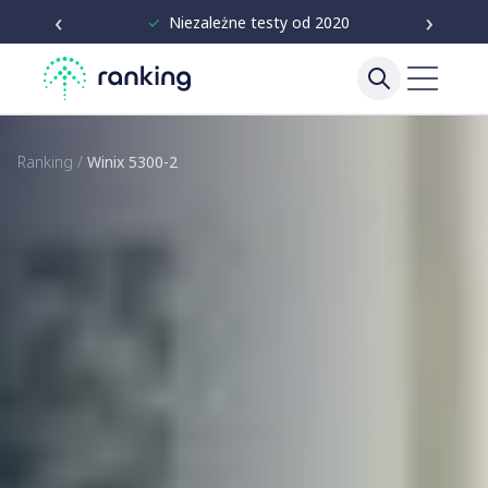
‹
›
✓
Ranking 400+ urządzeń
Ranking
/
Winix 5300-2