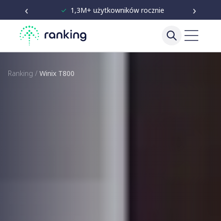
‹
›
✓
Niezależne testy od 2020
Ranking
/
Winix T800