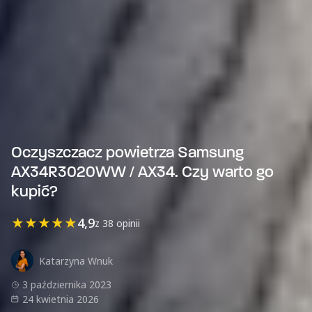
Oczyszczacz powietrza Samsung
AX34R3020WW / AX34. Czy warto go
kupić?
★
★
★
★
★
4,9
z 38 opinii
Katarzyna Wnuk
3 października 2023
24 kwietnia 2026