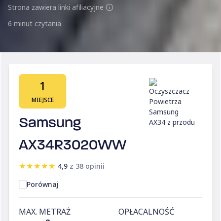
Strona zawiera linki afiliacyjne
6 minut czytania
1
MIEJSCE
Samsung
AX34R3020WW
★
★
★
★
★
4,9
z 38 opinii
Porównaj
MAX. METRAŻ
OPŁACALNOŚĆ