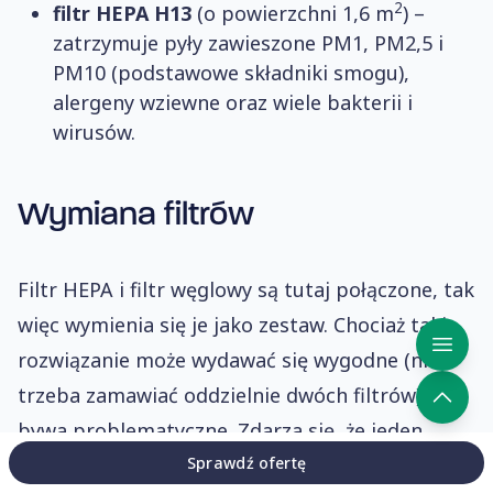
2
filtr HEPA H13
(o powierzchni 1,6 m
) –
zatrzymuje pyły zawieszone PM1, PM2,5 i
PM10 (podstawowe składniki smogu),
alergeny wziewne oraz wiele bakterii i
wirusów.
Wymiana filtrów
Filtr HEPA i filtr węglowy są tutaj połączone, tak
więc wymienia się je jako zestaw. Chociaż takie
rozwiązanie może wydawać się wygodne (nie
trzeba zamawiać oddzielnie dwóch filtrów), to
bywa problematyczne. Zdarza się, że jeden
element zużywa się szybciej niż drugi, ponieważ
Sprawdź ofertę