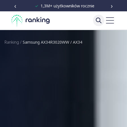
‹
›
✓
Niezależne testy od 2020
Ranking
/
Samsung AX34R3020WW / AX34