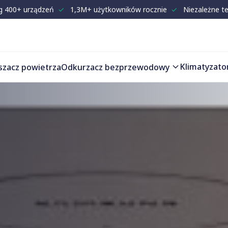
g 400+ urządzeń
✓
1,3M+ użytkowników rocznie
✓
Niezależne t
Klimatyzato
szacz powietrza
Odkurzacz bezprzewodowy