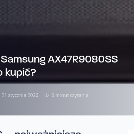
a Samsung AX47R9080SS
o kupić?
21 stycznia 2026
6 minut czytania