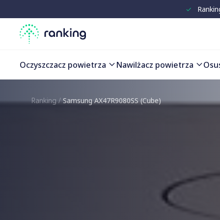
✓
Rankin
Oczyszczacz powietrza
Nawilżacz powietrza
Osu
Ranking
/
Samsung AX47R9080SS (Cube)