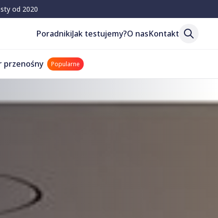
esty od 2020
Poradniki
Jak testujemy?
O nas
Kontakt
r przenośny
Popularne