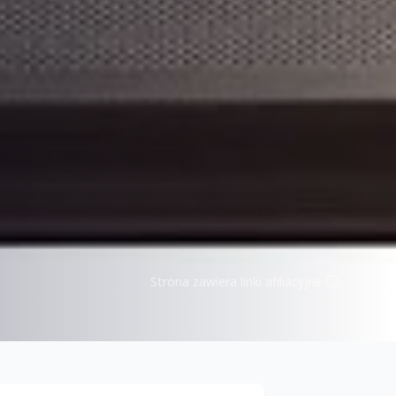
Strona zawiera linki afiliacyjne