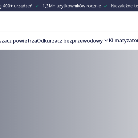
g 400+ urządzeń
✓
1,3M+ użytkowników rocznie
✓
Niezależne t
Klimatyzato
szacz powietrza
Odkurzacz bezprzewodowy