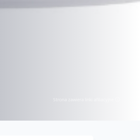
Strona zawiera linki afiliacyjne