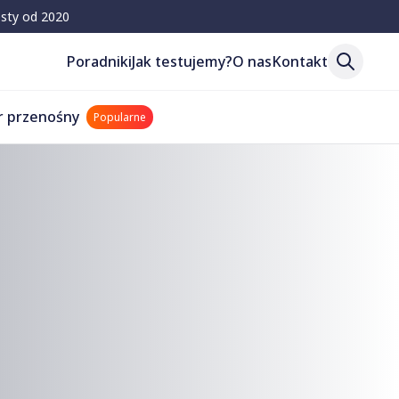
esty od 2020
Poradniki
Jak testujemy?
O nas
Kontakt
r przenośny
Popularne