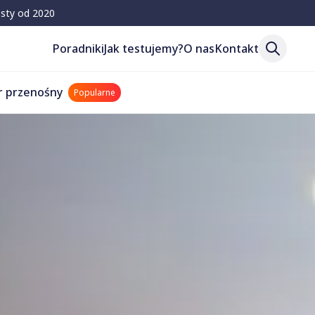
esty od 2020
Poradniki
Jak testujemy?
O nas
Kontakt
r przenośny
Popularne