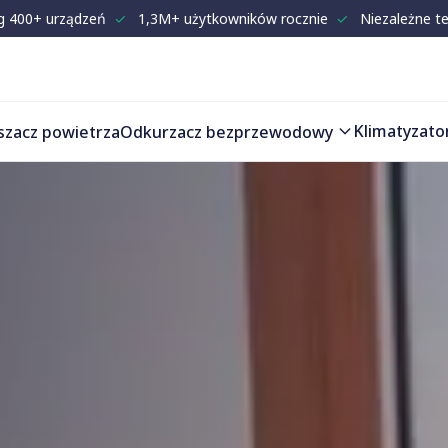
g 400+ urządzeń
✓
1,3M+ użytkowników rocznie
✓
Niezależne t
Klimatyzato
szacz powietrza
Odkurzacz bezprzewodowy