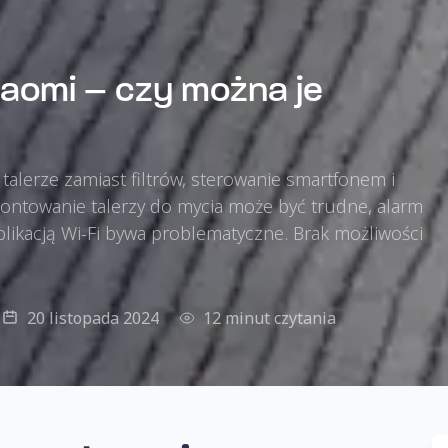
iaomi – czy można je
talerze zamiast filtrów, sterowanie smartfonem i
montowanie talerzy do mycia może być trudne, alarm
plikacją Wi-Fi bywa problematyczne. Brak możliwości
20 listopada 2024
12 minut czytania