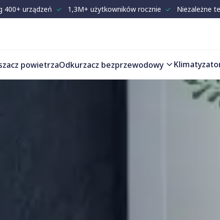
g 400+ urządzeń
✓
1,3M+ użytkowników rocznie
✓
Niezależne t
Klimatyzato
szacz powietrza
Odkurzacz bezprzewodowy