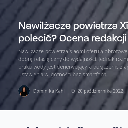
Nawilżacze powietrza X
polecić? Ocena redakcji
Nawilżacze powietrza Xiaomi oferują obrotowe 
dobrą relację ceny do wydajności. Jednak roz
braku wody jest denerwujący, a połączenie z a
ustawienia wilgotności bez smartfona.
Dominika Kahl
20 października 2022