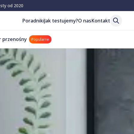
esty od 2020
Poradniki
Jak testujemy?
O nas
Kontakt
r przenośny
Popularne