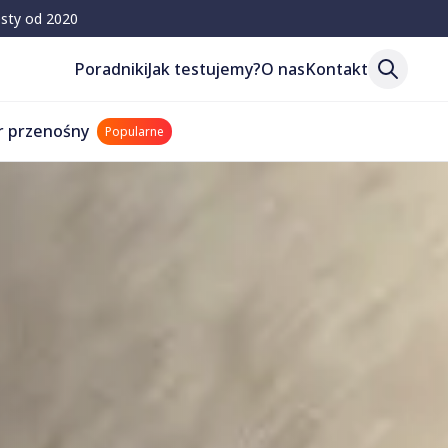
esty od 2020
Poradniki
Jak testujemy?
O nas
Kontakt
r przenośny
Popularne