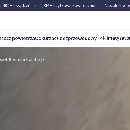
g 400+ urządzeń
✓
1,3M+ użytkowników rocznie
✓
Niezależne t
Klimatyzato
szacz powietrza
Odkurzacz bezprzewodowy
obot Roomba Combo J9+