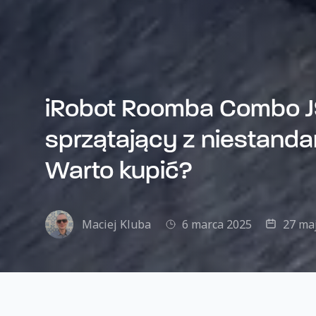
iRobot Roomba Combo J9
sprzątający z niestand
Warto kupić?
Maciej Kluba
6 marca 2025
27 ma