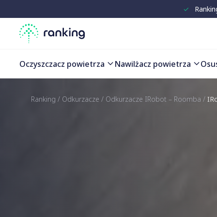
✓
Rankin
Oczyszczacz powietrza
Nawilżacz powietrza
Osu
Ranking
/
Odkurzacze
/
Odkurzacze IRobot – Roomba
/
IR