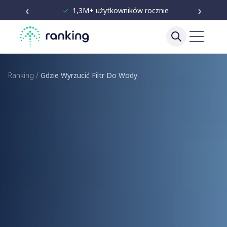
‹
›
✓
Niezależne testy od 2020
Ranking
/
Gdzie Wyrzucić Filtr Do Wody