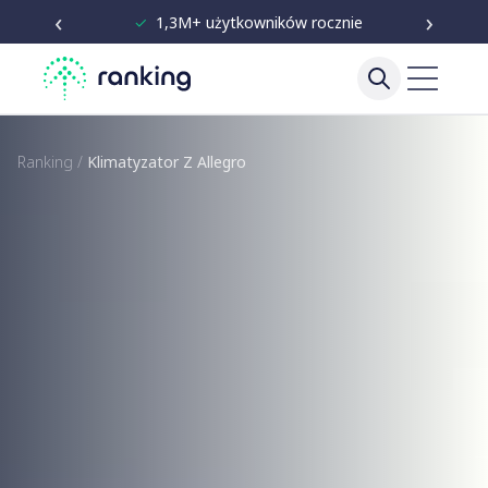
‹
›
✓
Niezależne testy od 2020
Ranking
/
Klimatyzator Z Allegro