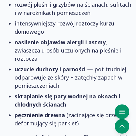
rozwój pleśni i grzybów
na ścianach, sufitach
i w narożnikach pomieszczeń
intensywniejszy rozwój
roztoczy kurzu
domowego
nasilenie objawów
alergii i astmy
,
zwłaszcza u osób uczulonych na pleśnie i
roztocza
uczucie duchoty i parności
— pot trudniej
odparowuje ze skóry + zatęchły zapach w
pomieszczeniach
skraplanie się pary wodnej na oknach i
chłodnych ścianach
pęcznienie drewna
(zacinające się drzwi,
deformujący się parkiet)