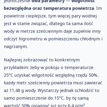
jednocześnie
dwa parametry
—
wilgotność
bezwzględna oraz temperatura
powietrza
. Im
powietrze cieplejsze, tym więcej pary wodnej
jest w stanie związać, dlatego ta sama ilość
wody w metrze sześciennym daje zupełnie inny
odczyt higrometru w pomieszczeniu chłodnym i
nagrzanym.
Najlepiej zobrazować to konkretnym
przykładem: żeby w pokoju o temperaturze
25°C uzyskać wilgotność względną rzędu 50%,
każdy metr sześcienny powietrza musi zawierać
aż 11,48 g wody. Wystarczy jednak schłodzić to
samo pomieszczenie do 15°C, by tę samą
wartość 50% osiągnąć już przy 6,4 g/m³.