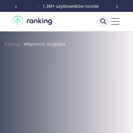
‹
›
✓
Niezależne testy od 2020
Ranking
/
Wilgotność Względna