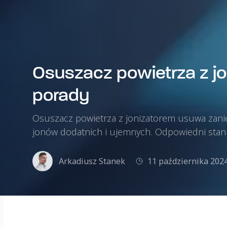
Osuszacz powietrza z jo
porady
Osuszacz powietrza z jonizatorem usuwa zanie
jonów dodatnich i ujemnych. Odpowiedni sta
Arkadiusz Stanek
11 października 202