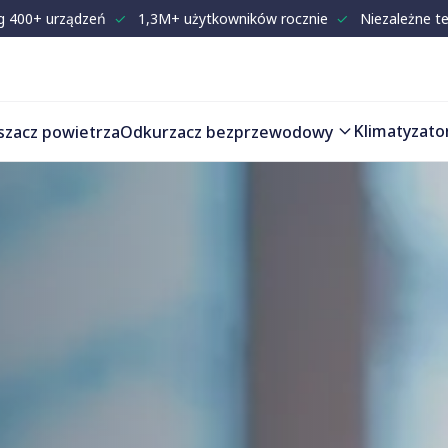
g 400+ urządzeń
✓
1,3M+ użytkowników rocznie
✓
Niezależne t
Klimatyzato
szacz powietrza
Odkurzacz bezprzewodowy