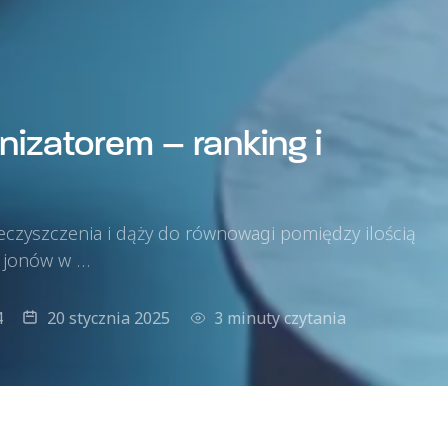
nizatorem – ranking i
czyszczenia i dąży do równowagi pomiędzy ilością
n jonów w …
4
20 stycznia 2025
3 minuty czytania