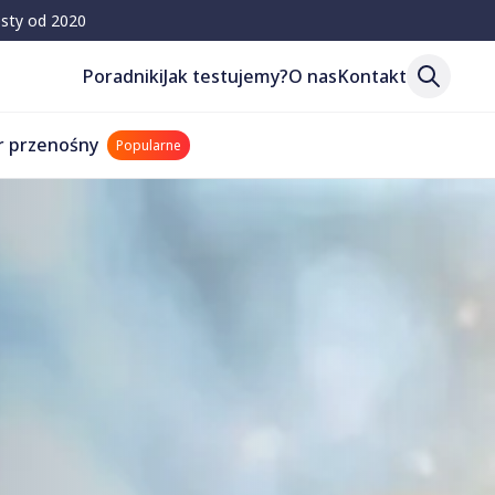
esty od 2020
Poradniki
Jak testujemy?
O nas
Kontakt
r przenośny
Popularne