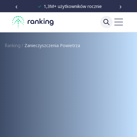
‹
›
✓
Niezależne testy od 2020
Ranking
/
Zanieczyszczenia Powietrza