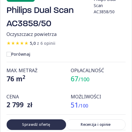
Philips Dual Scan
AC3858/50
Oczyszczacz powietrza
★
★
★
★
★
5,0
z 6 opinii
Porównaj
MAX. METRAŻ
OPŁACALNOŚĆ
2
76 m
67
/100
CENA
MOŻLIWOŚCI
2 799 zł
51
/100
Sprawdź ofertę
Recenzja i opinie