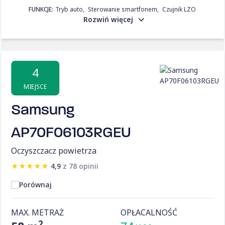
FUNKCJE:
Tryb auto
Sterowanie smartfonem
Czujnik LZO
Rozwiń więcej
4
MIEJSCE
Samsung
AP70F06103RGEU
Oczyszczacz powietrza
★
★
★
★
★
4,9
z 78 opinii
Porównaj
MAX. METRAŻ
OPŁACALNOŚĆ
2