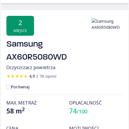
2
MIEJSCE
Samsung
AX60R5080WD
Oczyszczacz powietrza
★
★
★
★
★
4,9
z 78 opinii
Porównaj
MAX. METRAŻ
OPŁACALNOŚĆ
2
58 m
74
/100
CENA
MOŻLIWOŚCI