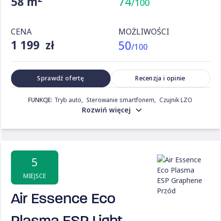
58 m
74
/100
CENA
MOŻLIWOŚCI
1 199 zł
50
/100
Sprawdź ofertę
Recenzja i opinie
FUNKCJE:
Tryb auto
Sterowanie smartfonem
Czujnik LZO
Rozwiń więcej
5
MIEJSCE
Air Essence Eco