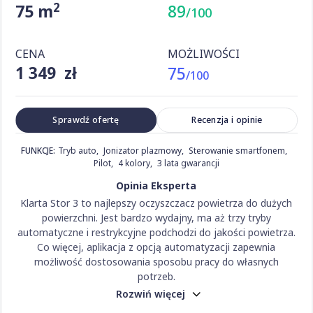
2
75 m
89
/100
CENA
MOŻLIWOŚCI
1 349 zł
75
/100
Sprawdź ofertę
Recenzja i opinie
FUNKCJE:
Tryb auto
Jonizator plazmowy
Sterowanie smartfonem
Pilot
4 kolory
3 lata gwarancji
Opinia Eksperta
Klarta Stor 3 to najlepszy oczyszczacz powietrza do dużych
powierzchni. Jest bardzo wydajny, ma aż trzy tryby
automatyczne i restrykcyjne podchodzi do jakości powietrza.
Co więcej, aplikacja z opcją automatyzacji zapewnia
możliwość dostosowania sposobu pracy do własnych
potrzeb.
Rozwiń więcej