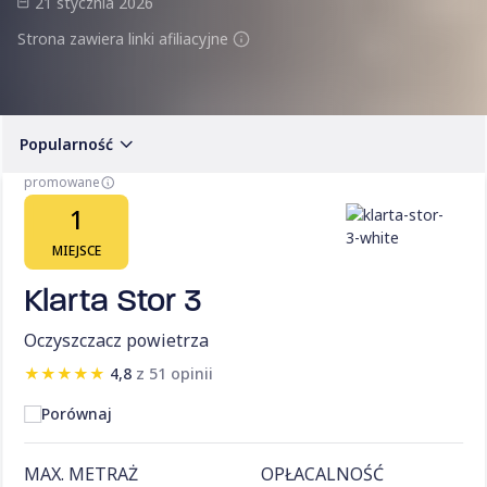
21 stycznia 2026
Strona zawiera linki afiliacyjne
Popularność
promowane
1
MIEJSCE
Klarta Stor 3
Oczyszczacz powietrza
★
★
★
★
★
4,8
z 51 opinii
Porównaj
MAX. METRAŻ
OPŁACALNOŚĆ