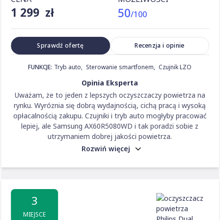
1 299 zł
50
/100
Sprawdź ofertę
Recenzja i opinie
FUNKCJE:
Tryb auto
Sterowanie smartfonem
Czujnik LZO
Opinia Eksperta
Uważam, że to jeden z lepszych oczyszczaczy powietrza na
rynku. Wyróznia się dobrą wydajnością, cichą pracą i wysoką
opłacalnością zakupu. Czujniki i tryb auto mogłyby pracować
lepiej, ale Samsung AX60R5080WD i tak poradzi sobie z
utrzymaniem dobrej jakości powietrza.
Rozwiń więcej
3
MIEJSCE