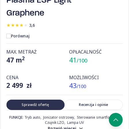
Plasma ESP Light
Graphene
★
★
★
★
★
3,6
Porównaj
MAX. METRAŻ
OPŁACALNOŚĆ
2
47 m
41
/100
CENA
MOŻLIWOŚCI
2 499 zł
43
/100
Sprawdź ofertę
Recenzja i opinie
FUNKCJE:
Tryb auto
Jonizator ostrzowy
Sterowanie smartfonem
Czujnik LZO
Lampa UV
Rozwiń więcej