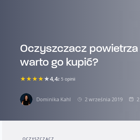
Oczyszczacz powietrza
warto go kupić?
★
★
★
★
★
4,4
z 5 opinii
Dominika Kahl
2 września 2019
2
OCZYSZCZACZ