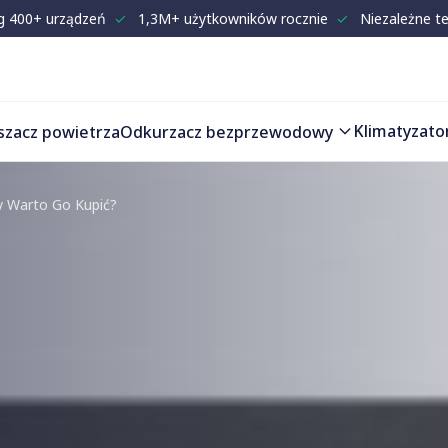
g 400+ urządzeń
✓
1,3M+ użytkowników rocznie
✓
Niezależne t
Klimatyzato
szacz powietrza
Odkurzacz bezprzewodowy
y Warto Go Kupić?