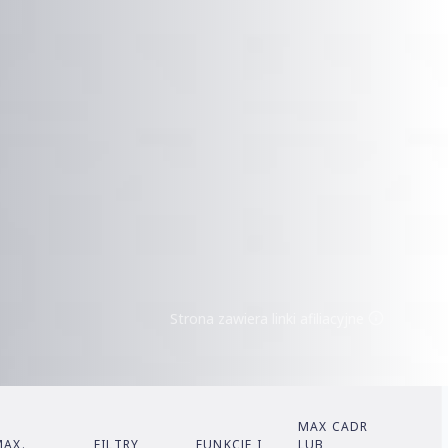
Strona zawiera linki afiliacyjne
MAX CADR
MAX.
FILTRY
FUNKCJE I
LUB