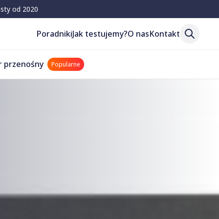
esty od 2020
Poradniki
Jak testujemy?
O nas
Kontakt
r przenośny
Popularne