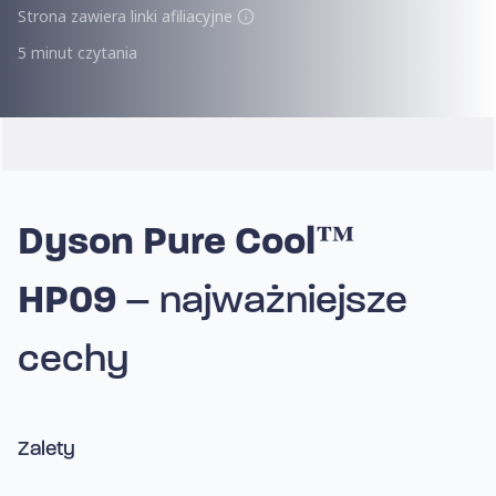
Strona zawiera linki afiliacyjne
5 minut czytania
Dyson Pure Cool™
HP09
–
najważniejsze
cechy
Zalety