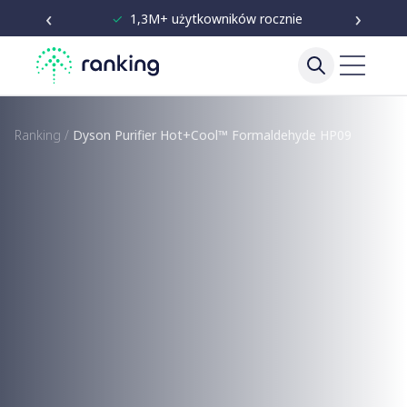
‹
›
✓
Niezależne testy od 2020
Ranking
/
Dyson Purifier Hot+Cool™ Formaldehyde HP09