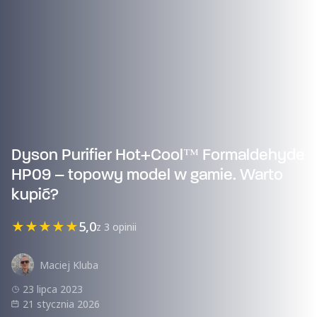
Dyson Purifier Hot+Cool™ Formaldehyde
HP09 – topowy model w gamie. Warto
kupić?
★
★
★
★
★
5,0
z 3 opinii
Maciej Kluba
23 lipca 2023
21 stycznia 2026